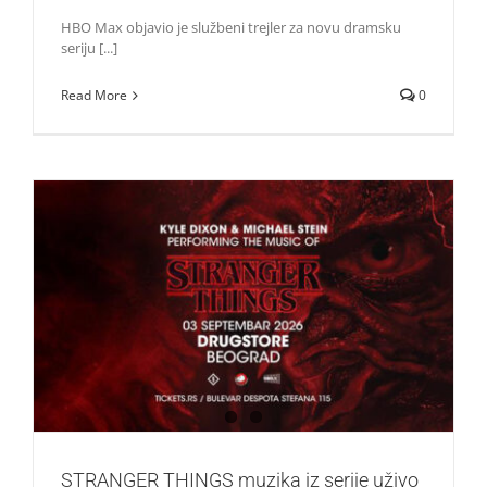
HBO Max objavio je službeni trejler za novu dramsku
seriju [...]
Read More
0
STRANGER THINGS muzika iz serije uživo u Beogradu!
Život i zabava
STRANGER THINGS muzika iz serije uživo