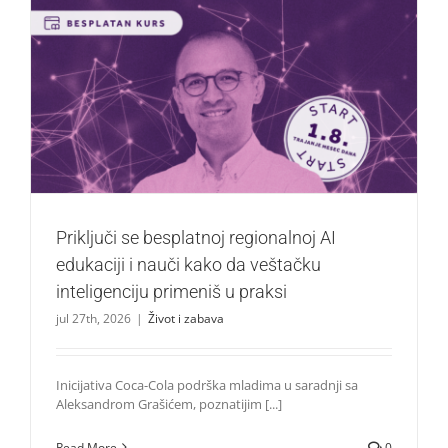
Priključi se besplatnoj regionalnoj AI edukaciji i nauči kako
da veštačku inteligenciju primeniš u praksi
Život i zabava
Priključi se besplatnoj regionalnoj AI
edukaciji i nauči kako da veštačku
inteligenciju primeniš u praksi
jul 27th, 2026
|
Život i zabava
Inicijativa Coca-Cola podrška mladima u saradnji sa
Aleksandrom Grašićem, poznatijim [...]
Read More
0