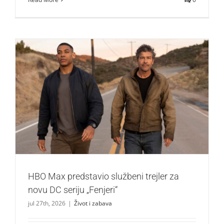
HBO Max predstavio službeni trejler za novu DC seriju
„Fenjeri“
Život i zabava
HBO Max predstavio službeni trejler za
novu DC seriju „Fenjeri“
jul 27th, 2026
|
Život i zabava