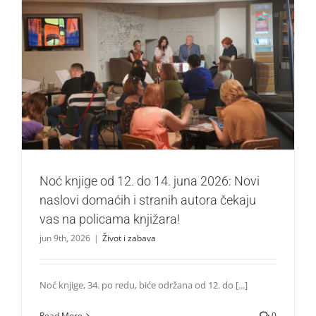
Noć knjige od 12. do 14. juna 2026: Novi naslovi domaćih i
stranih autora čekaju vas na policama knjižara!
Život i zabava
Noć knjige od 12. do 14. juna 2026: Novi
naslovi domaćih i stranih autora čekaju
vas na policama knjižara!
jun 9th, 2026
|
Život i zabava
Noć knjige, 34. po redu, biće održana od 12. do [...]
Read More
0