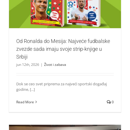
imaju svoje strip-knjige u Srbiji
Život i zabava
Od Ronalda do Mesija: Najveće fudbalske
zvezde sada imaju svoje strip-knjige u
Srbiji
jun 12th, 2026
|
Život i zabava
Dok se ceo svet priprema za najveći sportski događaj
godine, [...]
Read More
0