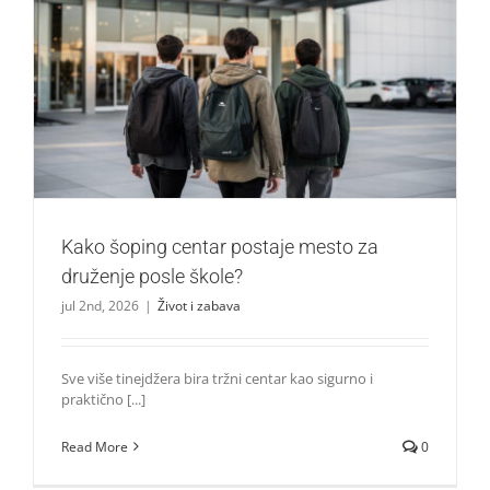
Kako šoping centar postaje mesto za druženje posle
škole?
Život i zabava
Kako šoping centar postaje mesto za
druženje posle škole?
jul 2nd, 2026
|
Život i zabava
Sve više tinejdžera bira tržni centar kao sigurno i
praktično [...]
Read More
0