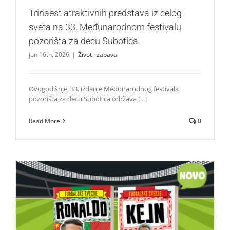
Trinaest atraktivnih predstava iz celog
sveta na 33. Međunarodnom festivalu
pozorišta za decu Subotica
jun 16th, 2026
|
Život i zabava
Ovogodišnje, 33. izdanje Međunarodnog festivala
pozorišta za decu Subotica održava [...]
Read More
0
Od Ronalda do Mesija: Najveće fudbalske zvezde sada