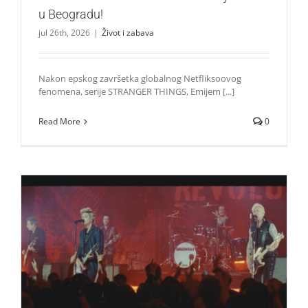
u Beogradu!
jul 26th, 2026
|
Život i zabava
Nakon epskog završetka globalnog Netfliksoovog
fenomena, serije STRANGER THINGS, Emijem [...]
Read More
0
Film NIMRODS, inspirisan ranim danima grupe GREEN
DAY, stiže u CineStar i Concept Cinema ekskluzivno 11. i
14. avgusta
Život i zabava