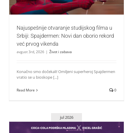
Najuspešnije otvaranje studijskog filma u
Srbiji: Spajdermen: Novi dan oborio rekord
već prvog vikenda
avgust 3rd, 2026
|
Život i zabava
Konačno smo dočekali! Omiljeni superheroj Spajdermen
vratio se u bioskope [...]
Read More
0
jul 2026