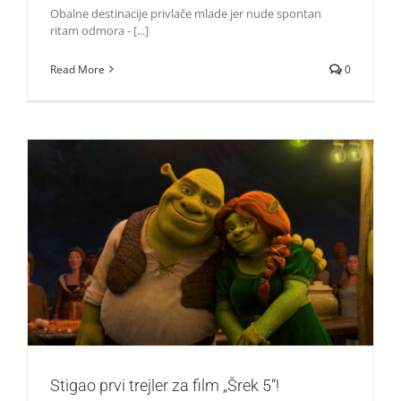
Obalne destinacije privlače mlade jer nude spontan
ritam odmora - [...]
Read More
0
Stigao prvi trejler za film „Šrek 5“!
Život i zabava
Stigao prvi trejler za film „Šrek 5“!