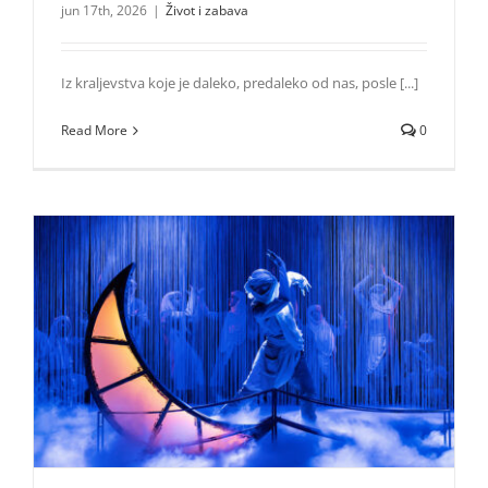
jun 17th, 2026
|
Život i zabava
Iz kraljevstva koje je daleko, predaleko od nas, posle [...]
Read More
0
Trinaest atraktivnih predstava iz celog sveta na 33.
Međunarodnom festivalu pozorišta za decu Subotica
Život i zabava