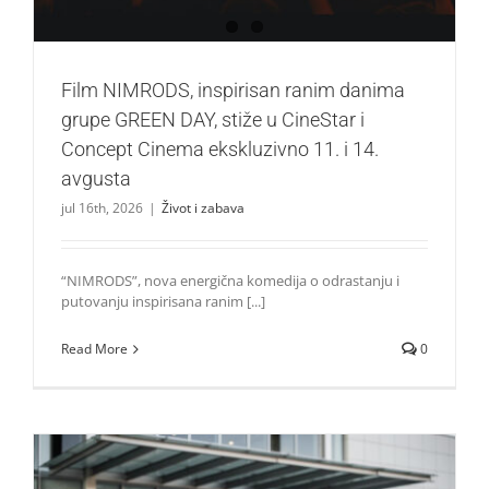
Film NIMRODS, inspirisan ranim danima
grupe GREEN DAY, stiže u CineStar i
Concept Cinema ekskluzivno 11. i 14.
avgusta
jul 16th, 2026
|
Život i zabava
“NIMRODS”, nova energična komedija o odrastanju i
putovanju inspirisana ranim [...]
Read More
0