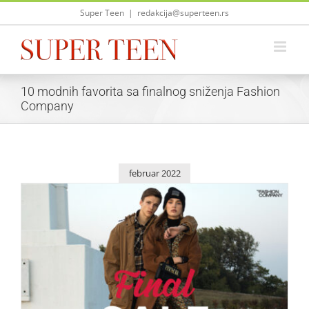
Skip
Super Teen
|
redakcija@superteen.rs
to
content
10 modnih favorita sa finalnog sniženja Fashion
Company
februar 2022
10 modnih favorita sa finalnog sniženja Fashion Company
Lepota i moda