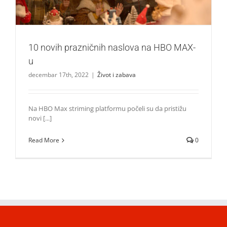
10 novih prazničnih naslova na HBO MAX-
u
decembar 17th, 2022
|
Život i zabava
Na HBO Max striming platformu počeli su da pristižu
novi [...]
Read More
0