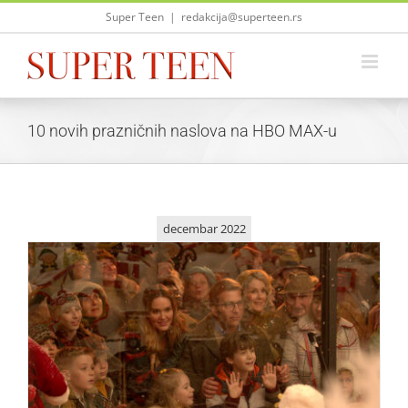
Skip
Super Teen
|
redakcija@superteen.rs
to
content
10 novih prazničnih naslova na HBO MAX-u
decembar 2022
10 novih prazničnih naslova na HBO MAX-u
Život i zabava