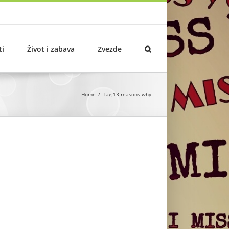
ti
Život i zabava
Zvezde
Home
Tag:
13 reasons why