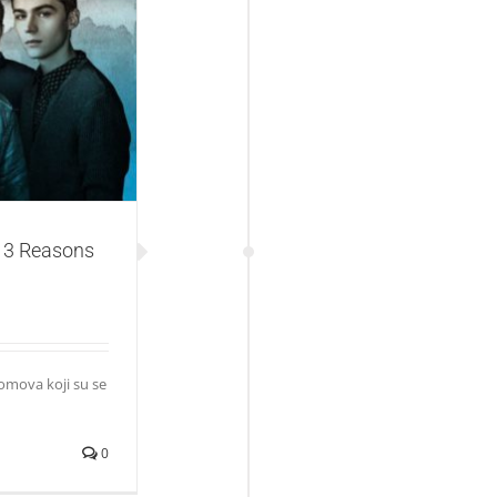
easons Why“
„13 Reasons
lomova koji su se
0