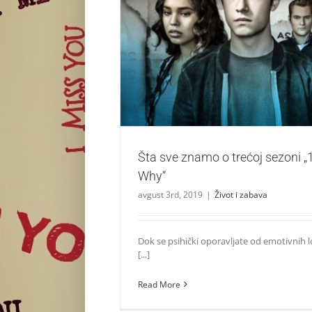
Šta sve znamo o trećoj sezoni „13 R
Život i zabava
Šta sve znamo o trećoj sezoni 
Why“
avgust 3rd, 2019
|
Život i zabava
Dok se psihički oporavljate od emotivnih 
[...]
Read More