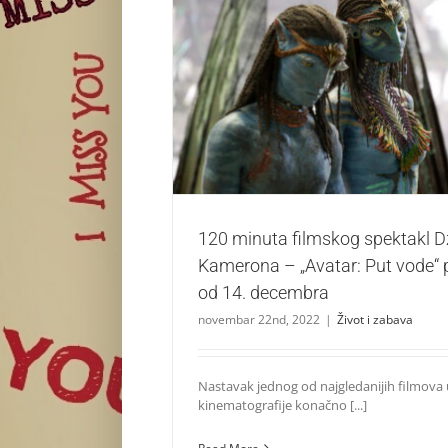
120 minuta filmskog spektakl Džejms
„Avatar: Put vode“ premijerno od 14
Život i zabava
120 minuta filmskog spektakl 
Kamerona – „Avatar: Put vode“ 
od 14. decembra
novembar 22nd, 2022
|
Život i zabava
Nastavak jednog od najgledanijih filmova u 
kinematografije konačno [...]