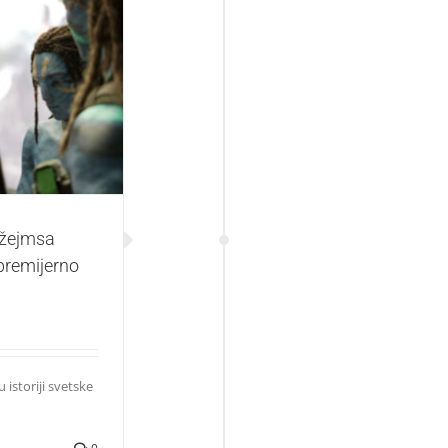
a Kamerona –
. decembra
Džejmsa
premijerno
istoriji svetske