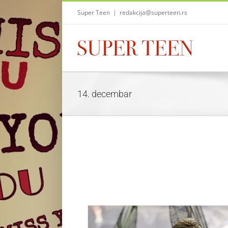
Skip
Super Teen
|
redakcija@superteen.rs
to
content
14. decembar