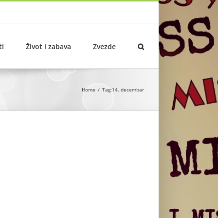
ti
Život i zabava
Zvezde
Home
Tag:
14. decembar