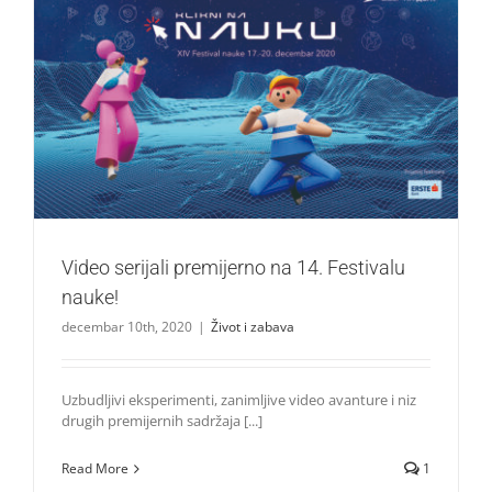
Video serijali premijerno na 14. Festivalu nauke!
Život i zabava
Video serijali premijerno na 14. Festivalu
nauke!
decembar 10th, 2020
|
Život i zabava
Uzbudljivi eksperimenti, zanimljive video avanture i niz
drugih premijernih sadržaja [...]
Read More
1