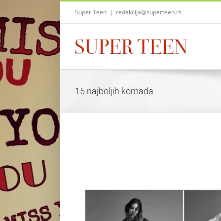
Skip
Super Teen
|
redakcija@superteen.rs
to
content
15 najboljih komada