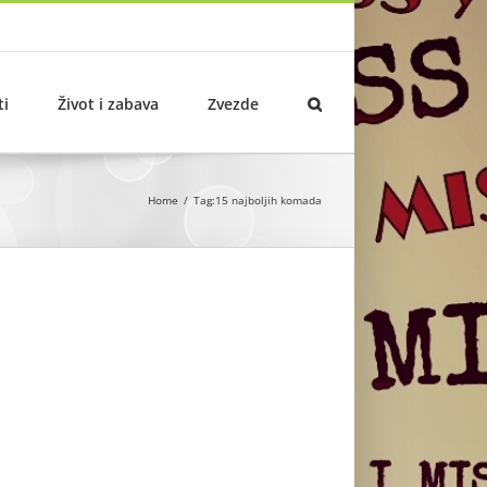
ti
Život i zabava
Zvezde
Home
Tag:
15 najboljih komada