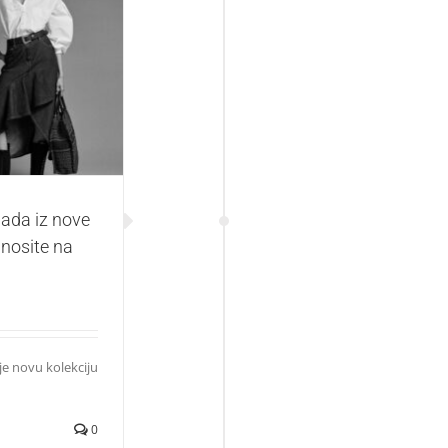
 Replay kolekcije
ve
mada iz nove
 nosite na
je novu kolekciju
0