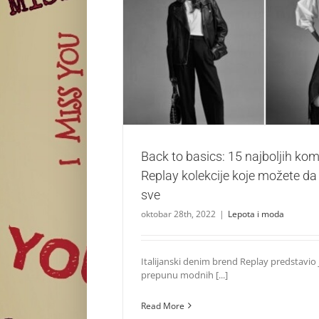
Back to basics: 15 najboljih komada iz nove
koje možete da nosite na s
Lepota i moda
Back to basics: 15 najboljih ko
Replay kolekcije koje možete da
sve
oktobar 28th, 2022
|
Lepota i moda
Italijanski denim brend Replay predstavio 
prepunu modnih [...]
Read More