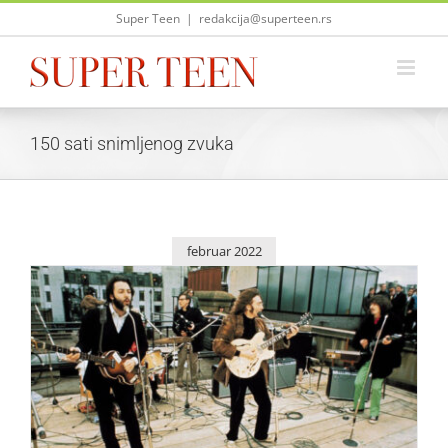
Skip
Super Teen
|
redakcija@superteen.rs
to
content
150 sati snimljenog zvuka
februar 2022
Film o poslednjem koncertu „Bitlsa“ 12. februara u
Beogradu
Zvezde