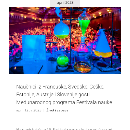
april 2023
Naučnici iz Francuske, Švedske, Češke, Estonije, Austrije i
Slovenije gosti Međunarodnog programa Festivala nauke
Život i zabava
Naučnici iz Francuske, Švedske, Češke,
Estonije, Austrije i Slovenije gosti
Međunarodnog programa Festivala nauke
april 12th, 2023
|
Život i zabava
Na predstojećem 16. Festivalu nauke, koji se održava od