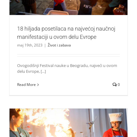
18 hiljada posetilaca na najvećoj naučnoj
manifestaciji u ovom delu Evrope
maj 19th, 2023
|
Život i zabava
Ovogodišnji Festival nauke u Beogradu, najveći u ovom
delu Evrope, [...]
Read More
0