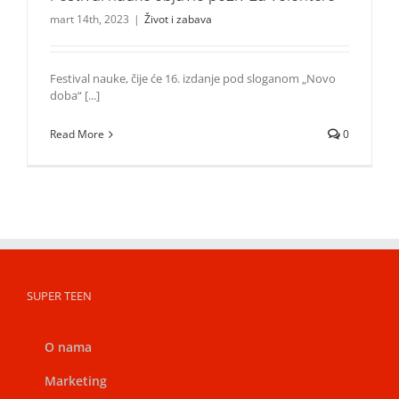
mart 14th, 2023
|
Život i zabava
Festival nauke, čije će 16. izdanje pod sloganom „Novo
doba“ [...]
Read More
0
SUPER TEEN
O nama
Marketing