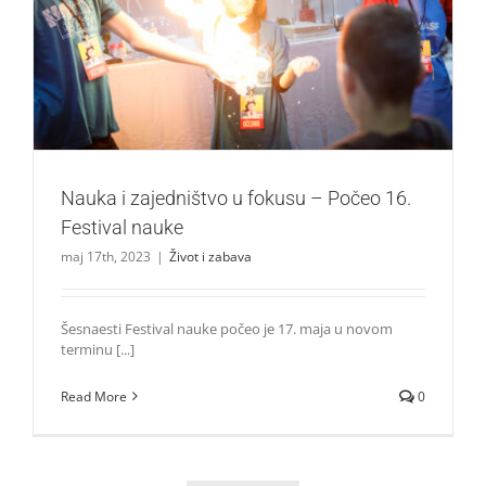
Nauka i zajedništvo u fokusu – Počeo 16. Festival nauke
Život i zabava
Nauka i zajedništvo u fokusu – Počeo 16.
Festival nauke
maj 17th, 2023
|
Život i zabava
Šesnaesti Festival nauke počeo je 17. maja u novom
terminu [...]
Read More
0