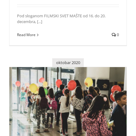
Pod sloganom FILMSKI SVET MAŠTE od 16. do 20.
decembra, [...]
Read More
0
oktobar 2020
16. KIDS FEST u bioksopima i na MOJ OFF tokom
decembra meseca
Život i zabava