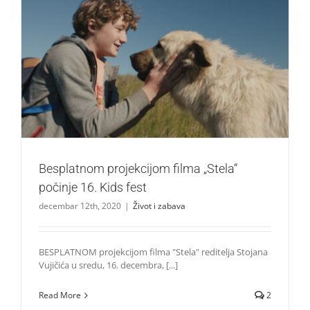
Besplatnom projekcijom filma „Stela“ počinje 16. Kids fest
Život i zabava
Besplatnom projekcijom filma „Stela“
počinje 16. Kids fest
decembar 12th, 2020
|
Život i zabava
BESPLATNOM projekcijom filma "Stela" reditelja Stojana
Vujičića u sredu, 16. decembra, [...]
Read More
2