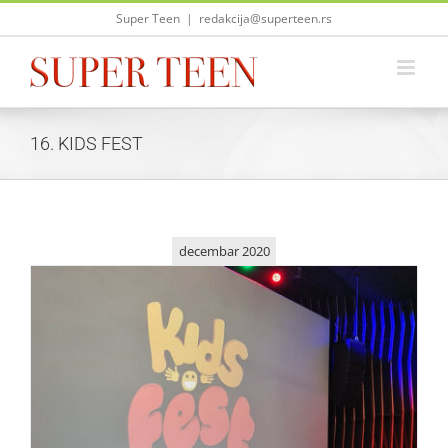
Skip
Super Teen
|
redakcija@superteen.rs
to
content
16. KIDS FEST
decembar 2020
Glumica Hristina Popović proglasila 16. Kids fest
otvorenim
Život i zabava