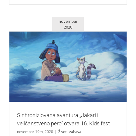
novembar
2020
Sinhroniziovana avantura „Jakari i veličanstveno pero“
otvara 16. Kids fest
Život i zabava
Sinhroniziovana avantura „Jakari i
veličanstveno pero“ otvara 16. Kids fest
novembar 19th, 2020
|
Život i zabava