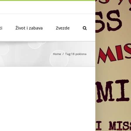
ti
Život i zabava
Zvezde
Home
Tag:
18 poklona