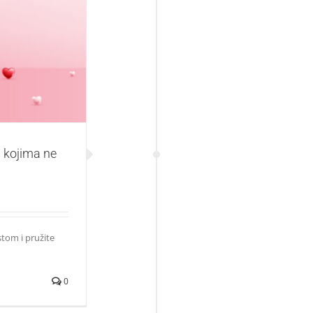
 ne možete da
s kojima ne
tom i pružite
0