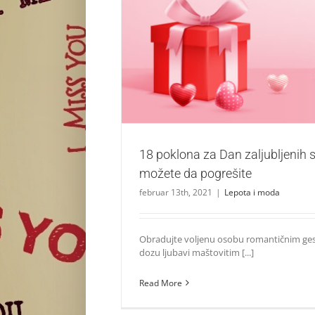
18 poklona za Dan zaljubljenih s kojima
pogrešite
Lepota i moda
18 poklona za Dan zaljubljenih 
možete da pogrešite
februar 13th, 2021
|
Lepota i moda
Obradujte voljenu osobu romantičnim ges
dozu ljubavi maštovitim [...]
Read More