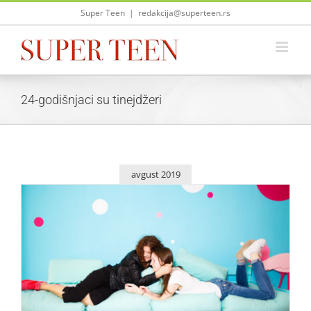
Skip
Super Teen
|
redakcija@superteen.rs
to
content
24-godišnjaci su tinejdžeri
avgust 2019
Naučnici tvrdi da su 24-godišnjaci tinejdžeri!
Saveti