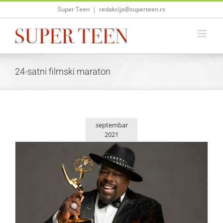
Skip
Super Teen
|
redakcija@superteen.rs
to
content
24-satni filmski maraton
septembar
2021
Ekskluzivno: Dodela Emmy nagrada uživo na AMC kanalu
Život i zabava