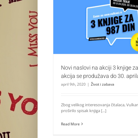
Novi naslovi na akciji 3 knjige za 987 din
produžava do 30. aprila
Život i zabava
Novi naslovi na akciji 3 knjige z
akcija se produžava do 30. april
april 9th, 2020
|
Život i zabava
Zbog velikog interesovanja čitalaca, Vulka
proširilo spisak knjiga [...]
Read More