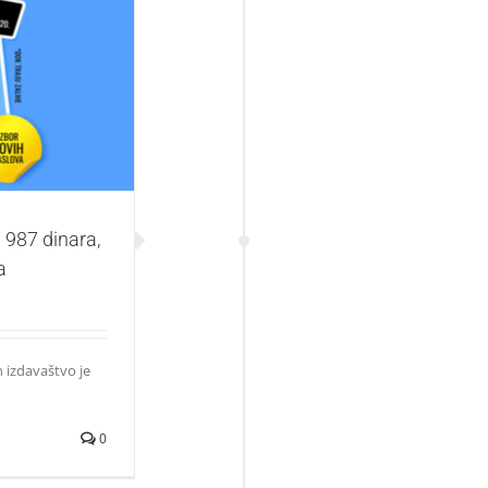
ara, akcija se
a 987 dinara,
a
n izdavaštvo je
0