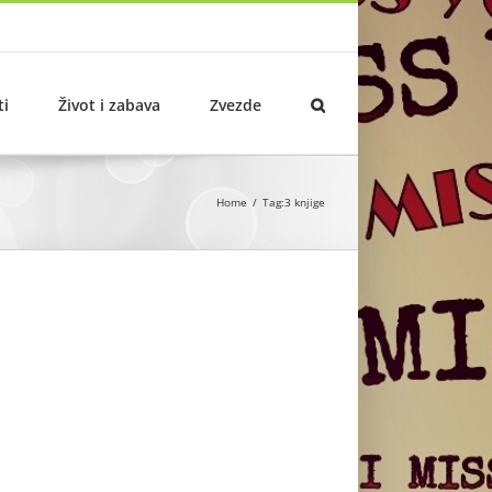
ti
Život i zabava
Zvezde
Home
Tag:
3 knjige