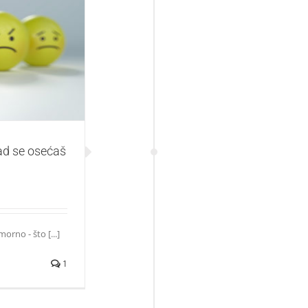
ćaš depresivno
ad se osećaš
rno - što [...]
1