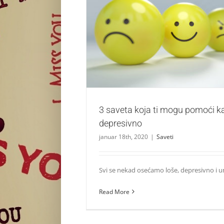
3 saveta koja ti mogu pomoći kad se ose
Saveti
3 saveta koja ti mogu pomoći k
depresivno
januar 18th, 2020
|
Saveti
Svi se nekad osećamo loše, depresivno i umo
Read More