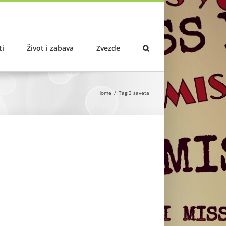
ti
Život i zabava
Zvezde
Home
Tag:
3 saveta