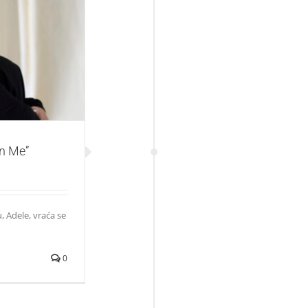
On Me”
On Me”
, Adele, vraća se
0