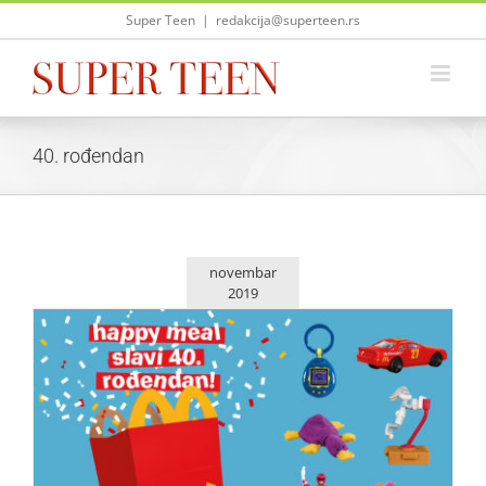
Skip
Super Teen
|
redakcija@superteen.rs
to
content
40. rođendan
novembar
2019
Happy Meal slavi 40. rođendan!
Život i zabava