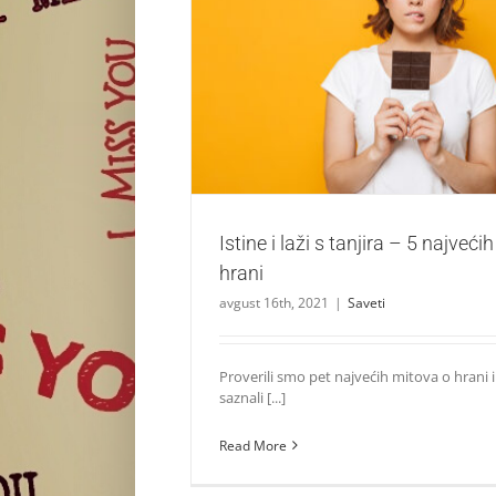
Istine i laži s tanjira – 5 najvećih mit
Saveti
Istine i laži s tanjira – 5 najveći
hrani
avgust 16th, 2021
|
Saveti
Proverili smo pet najvećih mitova o hrani
saznali [...]
Read More