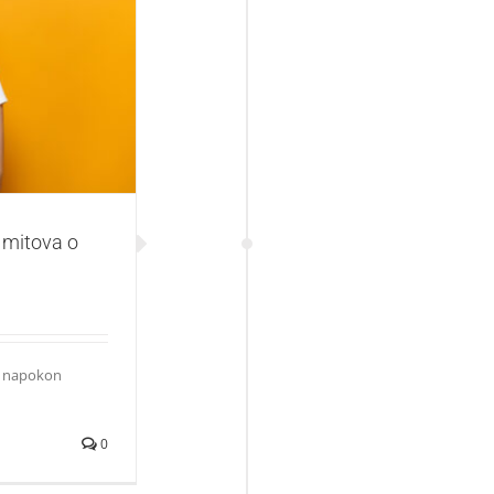
ova o hrani
h mitova o
 i napokon
0