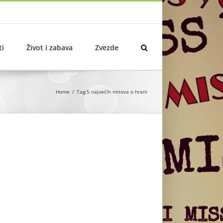
ti
Život i zabava
Zvezde
Home
Tag:
5 najvećih mitova o hrani