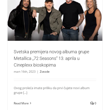
Svetska premijera novog albuma grupe Metallica „72
Seasons“ 13. aprila u Cineplexx bioskopima
Zvezde
Svetska premijera novog albuma grupe
Metallica „72 Seasons“ 13. aprila u
Cineplexx bioskopima
mart 16th, 2023
|
Zvezde
Ovog proleća imate priliku da prvi čujete novi album
grupe [...]
Read More
0