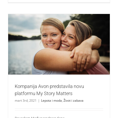
Kompanija Avon predstavila novu platformu My Story
Matters
Lepota i moda
Život i zabava
Kompanija Avon predstavila novu
platformu My Story Matters
mart 3rd, 2021
|
Lepota i moda
,
Život i zabava