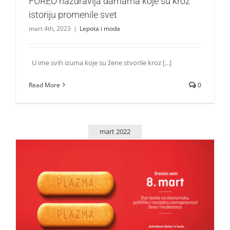
FOREO nazdravlja damama koje su kroz
istoriju promenile svet
mart 4th, 2023
|
Lepota i moda
U ime svih izuma koje su žene stvorile kroz [...]
Read More
0
mart 2022
Plazma poziva na ravnopravnost polova jer
#jednakostdolaziizkuće
Život i zabava