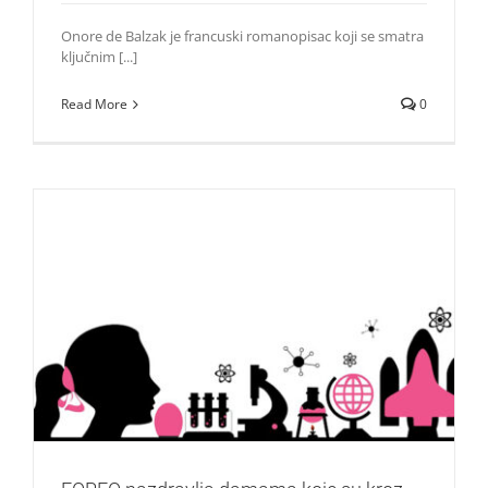
Onore de Balzak je francuski romanopisac koji se smatra
ključnim [...]
Read More
0
FOREO nazdravlja damama koje su kroz istoriju promenile
svet
Lepota i moda