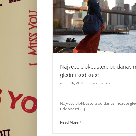
Najveće blokbastere od danas možete gl
Život i zabava
Najveće blokbastere od danas 
gledati kod kuće
april 9th, 2020
|
Život i zabava
Najveće blokbastere od danas možete gled
udobnosti [...]
Read More