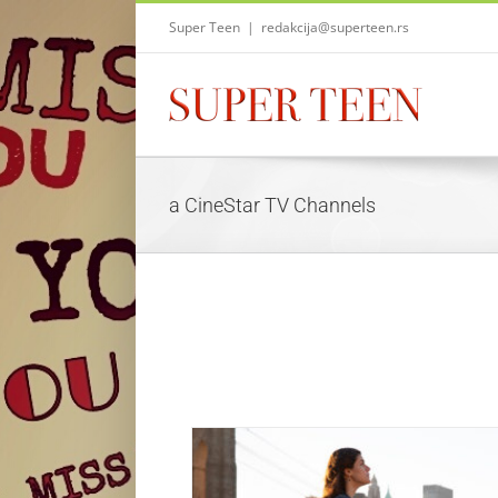
Skip
Super Teen
|
redakcija@superteen.rs
to
content
a CineStar TV Channels