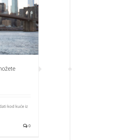
edati kod kuće
možete
ati kod kuće iz
0