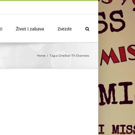
ti
Život i zabava
Zvezde
Home
Tag:
a CineStar TV Channels