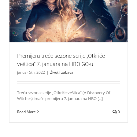
Premijera treće sezone serije „Otkriće veštica“ 7. januara
na HBO GO-u
Život i zabava
Premijera treće sezone serije „Otkriće
veštica“ 7. januara na HBO GO-u
januar 5th, 2022
|
Život i zabava
Treća sezona serije „Otkriće veštica“ (A Discovery Of
Witches) imaće premijeru 7. januara na HBO [...]
Read More
0