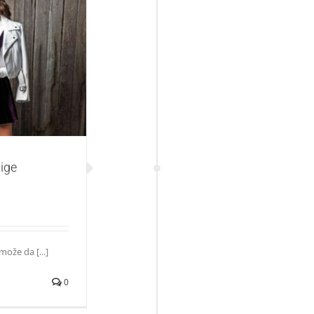
nt filma „A Time
ige
može da [...]
0