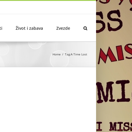
ti
Život i zabava
Zvezde
Home
Tag:
A Time Lost