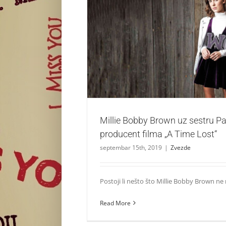
Millie Bobby Brown uz sestru Paige produce
Lost“
Zvezde
Millie Bobby Brown uz sestru Pa
producent filma „A Time Lost“
septembar 15th, 2019
|
Zvezde
Postoji li nešto što Millie Bobby Brown ne 
Read More