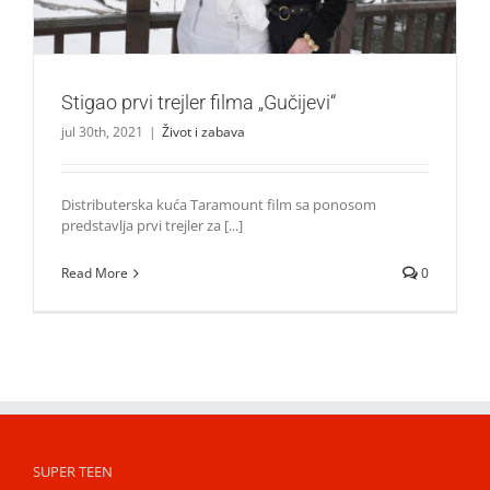
Stigao prvi trejler filma „Gučijevi“
jul 30th, 2021
|
Život i zabava
Distributerska kuća Taramount film sa ponosom
predstavlja prvi trejler za [...]
Read More
0
SUPER TEEN