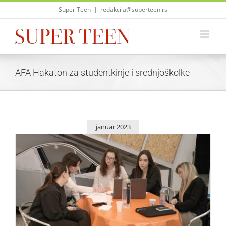
Skip
Super Teen
|
redakcija@superteen.rs
to
content
AFA Hakaton za studentkinje i srednjoškolke
januar 2023
HackITGirls 26. januara u Muzeju nauke i tehnike
Život i zabava