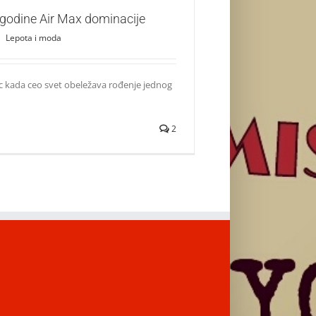
 godine Air Max dominacije
|
Lepota i moda
c kada ceo svet obeležava rođenje jednog
2