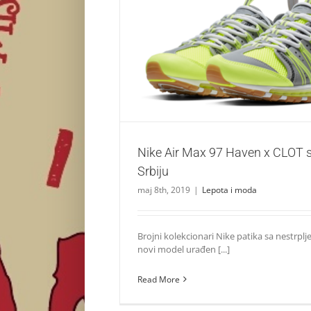
Nike Air Max 97 Haven x CLOT stiže i
Lepota i moda
Nike Air Max 97 Haven x CLOT st
Srbiju
maj 8th, 2019
|
Lepota i moda
Brojni kolekcionari Nike patika sa nestrpl
novi model urađen [...]
Read More