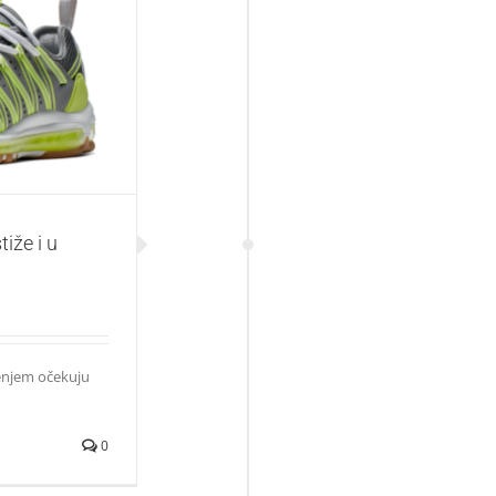
 u Srbiju
iže i u
jenjem očekuju
0