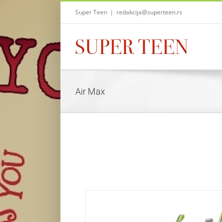
Skip
Super Teen
|
redakcija@superteen.rs
to
content
Air Max