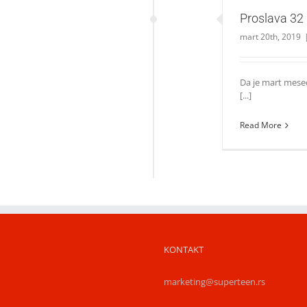
Proslava 32
mart 20th, 2019
Da je mart mese
[...]
Read More
KONTAKT
marketing@superteen.rs