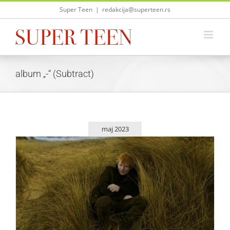
Skip
Super Teen
|
redakcija@superteen.rs
to
content
album „-“ (Subtract)
maj 2023
Ed Sheeran objavio „-“ (Subtract)
Zvezde