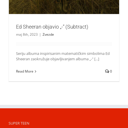
Ed Sheeran objavio „-“ (Subtract)
maj 8th, 2023
|
Zvezde
Seriju albuma inspirisanim matematičkim simbolima Ed
Sheeran zaokružuje objavljivanjem albuma „-" [...]
Read More
0
SUPER TEEN