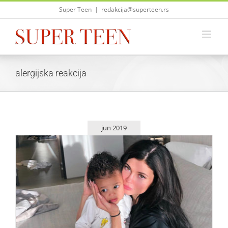
Skip
Super Teen
|
redakcija@superteen.rs
to
content
alergijska reakcija
jun 2019
Kylie provela ceo dan u bolnici zbog alergijske reakcije
ćerkice Stormi
Zvezde