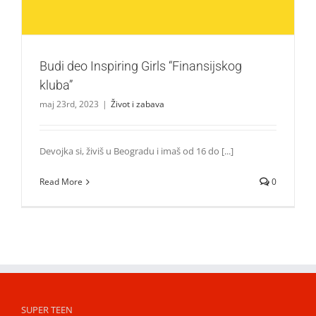
Budi deo Inspiring Girls “Finansijskog
kluba”
maj 23rd, 2023
|
Život i zabava
Devojka si, živiš u Beogradu i imaš od 16 do [...]
Read More
0
SUPER TEEN