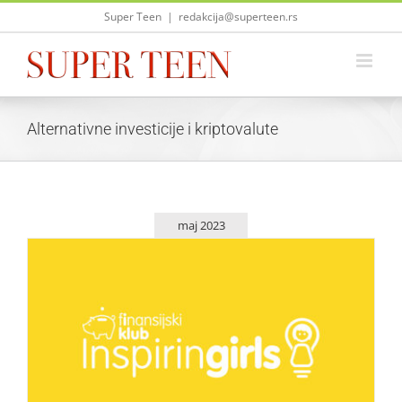
Skip
Super Teen
|
redakcija@superteen.rs
to
content
Alternativne investicije i kriptovalute
maj 2023
Budi deo Inspiring Girls “Finansijskog kluba”
Život i zabava