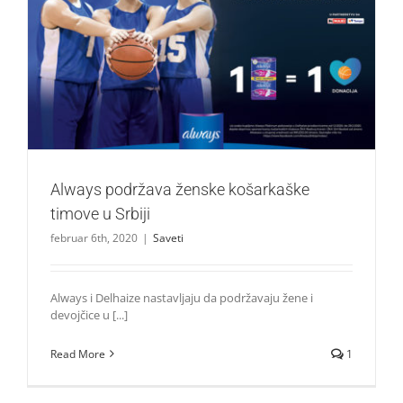
Always podržava ženske košarkaške timove u Srbiji
Saveti
Always podržava ženske košarkaške
timove u Srbiji
februar 6th, 2020
|
Saveti
Always i Delhaize nastavljaju da podržavaju žene i
devojčice u [...]
Read More
1