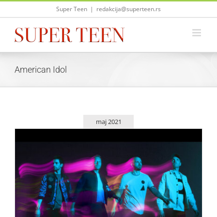
Skip
Super Teen
|
redakcija@superteen.rs
to
content
American Idol
maj 2021
Coldplay je konačno objavio novi singl!
Zvezde