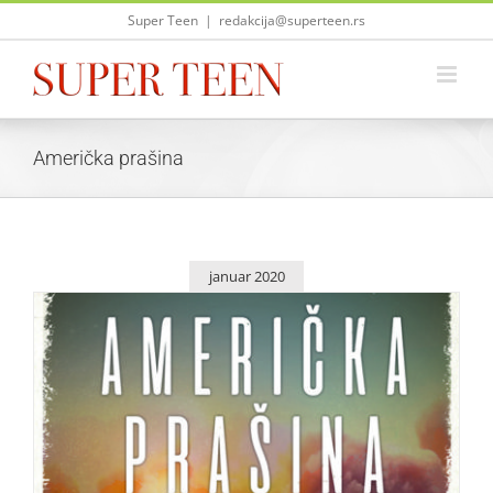
Skip
Super Teen
|
redakcija@superteen.rs
to
content
Američka prašina
januar 2020
Čarobna knjiga predstavlja roman „AMERIČKA PRAŠINA“
Život i zabava