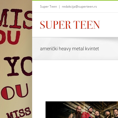
Skip
Super Teen
|
redakcija@superteen.rs
to
content
američki heavy metal kvintet