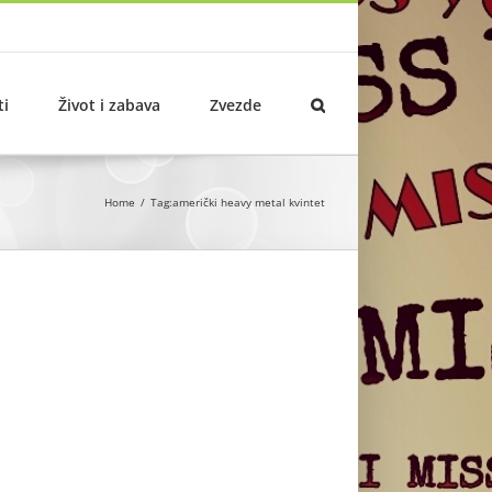
ti
Život i zabava
Zvezde
Home
Tag:
američki heavy metal kvintet