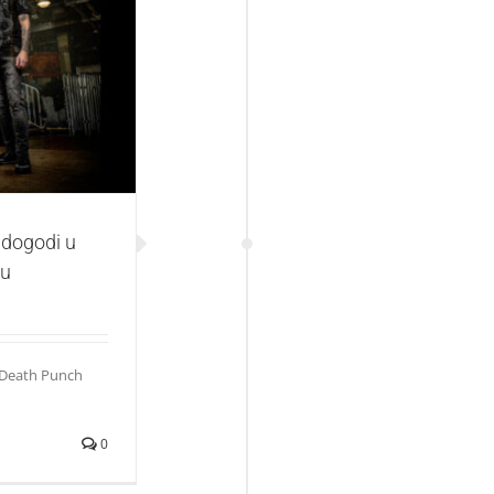
vegasu, dogodiće
 dogodi u
du
r Death Punch
0