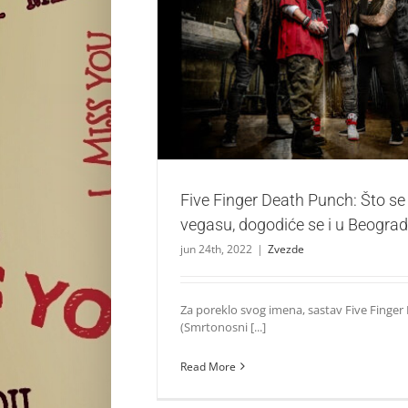
Five Finger Death Punch: Što se dogodi u 
se i u Beogradu
Zvezde
Five Finger Death Punch: Što se
vegasu, dogodiće se i u Beogra
jun 24th, 2022
|
Zvezde
Za poreklo svog imena, sastav Five Finge
(Smrtonosni [...]
Read More