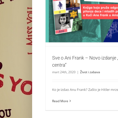
Sve o Ani Frank – Novo izdanje „Kreati
Život i zabava
Sve o Ani Frank – Novo izdanje 
centra“
mart 24th, 2020
|
Život i zabava
Ko je izdao Anu Frank? Zašto je Hitler mrzeo
Read More