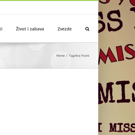
ti
Život i zabava
Zvezde
Home
Tag:
Ana Frank