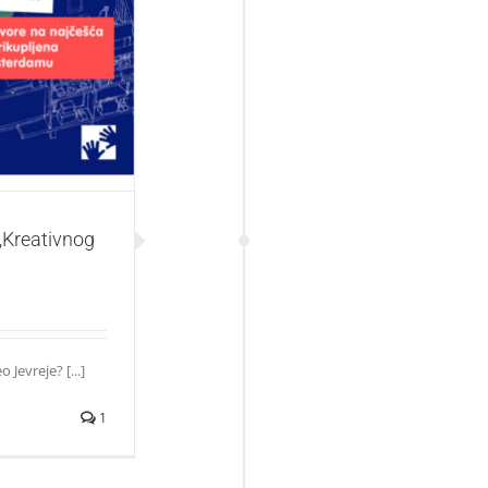
vnog centra“
„Kreativnog
 Jevreje? [...]
1