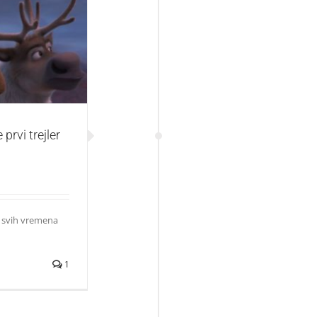
r filma „Zaleđeno
prvi trejler
a svih vremena
1