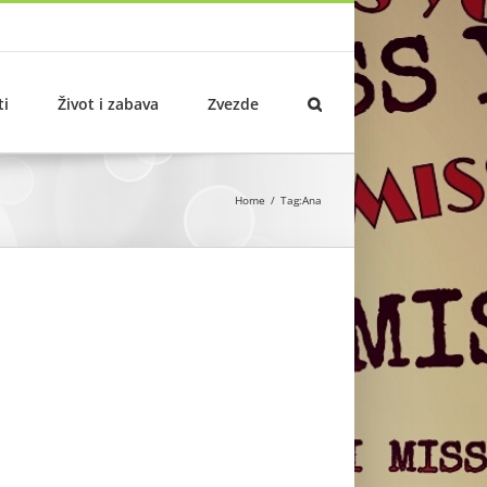
ti
Život i zabava
Zvezde
Home
Tag:
Ana