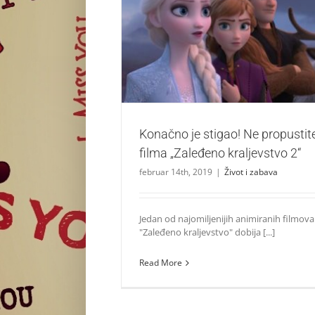
Konačno je stigao! Ne propustite prvi trejle
kraljevstvo 2“
Život i zabava
Konačno je stigao! Ne propustite 
filma „Zaleđeno kraljevstvo 2“
februar 14th, 2019
|
Život i zabava
Jedan od najomiljenijih animiranih filmov
"Zaleđeno kraljevstvo" dobija [...]
Read More