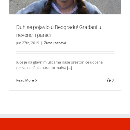
Duh se pojavio u Beogradu! Građani u
neverici i panici
jun 27th, 2019
|
Život i zabava
Juče je na glavnim ulicama naše prestonice uočena
nesvakidašnja paranormalna [...]
Read More
0