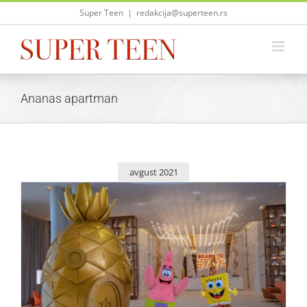
Skip
Super Teen
|
redakcija@superteen.rs
to
content
Ananas apartman
avgust 2021
Otvoren hotel koji vodi u svet animiranih filmova –
Nickelodeon Hotels & Resorts Riviera Maya
Život i zabava