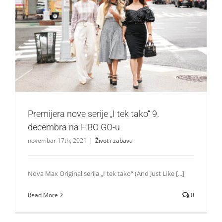
Premijera nove serije „I tek tako“ 9. decembra na HBO GO-
u
Život i zabava
Premijera nove serije „I tek tako“ 9.
decembra na HBO GO-u
novembar 17th, 2021
|
Život i zabava
Nova Max Original serija „I tek tako“ (And Just Like [...]
Read More
0