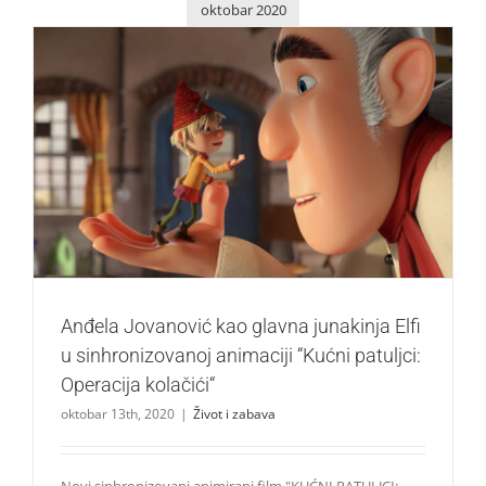
oktobar 2020
Anđela Jovanović kao glavna junakinja Elfi u
sinhronizovanoj animaciji “Kućni patuljci: Operacija
kolačići“
Život i zabava
Anđela Jovanović kao glavna junakinja Elfi
u sinhronizovanoj animaciji “Kućni patuljci:
Operacija kolačići“
oktobar 13th, 2020
|
Život i zabava
Novi sinhronizovani animirani film "KUĆNI PATULJCI: