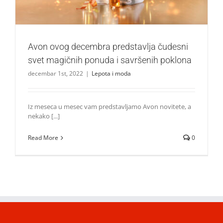
Avon ovog decembra predstavlja čudesni
svet magičnih ponuda i savršenih poklona
decembar 1st, 2022
|
Lepota i moda
Iz meseca u mesec vam predstavljamo Avon novitete, a
nekako [...]
Read More
0