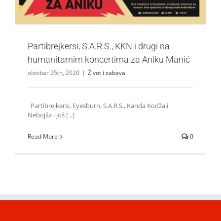
Partibrejkersi, S.A.R.S., KKN i drugi na
humanitarnim koncertima za Aniku Manić
oktobar 25th, 2020
|
Život i zabava
Partibrejkersi, Eyesburn, S.A.R.S., Kanda Kodža i
Nebojša i još [...]
Read More
0