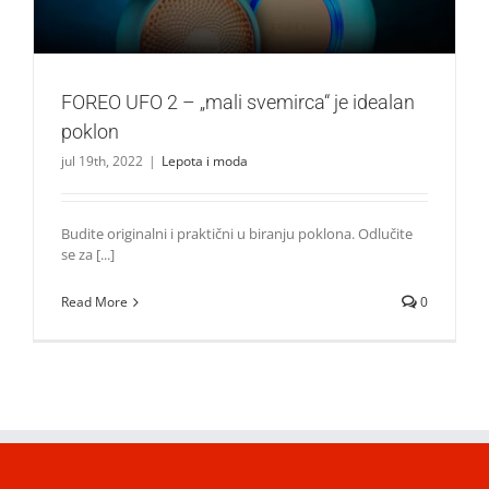
FOREO UFO 2 – „mali svemirca“ je idealan
poklon
jul 19th, 2022
|
Lepota i moda
Budite originalni i praktični u biranju poklona. Odlučite
se za [...]
Read More
0