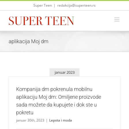
Skip
Super Teen
|
redakcija@superteen.rs
to
content
aplikacija Moj dm
januar 2023
Kompanija dm pokrenula mobilnu
aplikaciju Moj dm: Omiljene proizvode
sada možete da kupujete i dok ste u
pokretu
januar 30th, 2023
|
Lepota i moda