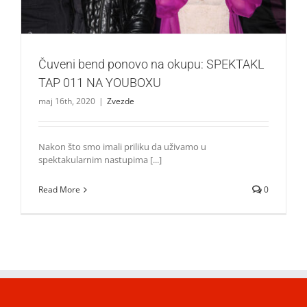
Čuveni bend ponovo na okupu: SPEKTAKL
TAP 011 NA YOUBOXU
maj 16th, 2020
|
Zvezde
Nakon što smo imali priliku da uživamo u
spektakularnim nastupima [...]
Read More
0