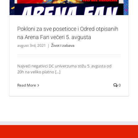
Pokloni za sve posetioce i Odred otpisanih
na Arena Fan večeri 5. avgusta
avgust 3rd, 2021
|
Život i zabava
Najveći negativci DC univerzuma stižu 5. avgusta od
20h na veliko platno [...]
Read More
0