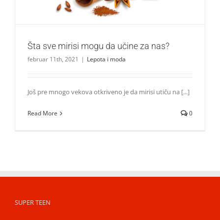
Šta sve mirisi mogu da učine za nas?
februar 11th, 2021
|
Lepota i moda
Još pre mnogo vekova otkriveno je da mirisi utiču na [...]
Read More
0
SUPER TEEN