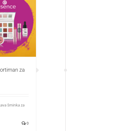
za jesen / zimu
sortiman za
ucava šminka za
0