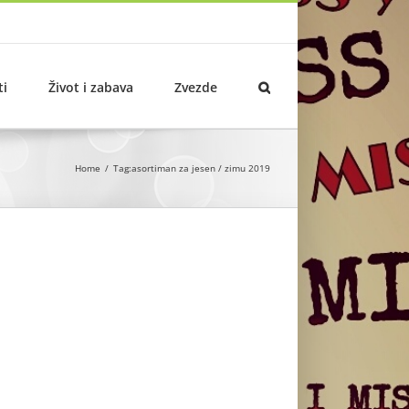
ti
Život i zabava
Zvezde
Home
Tag:
asortiman za jesen / zimu 2019