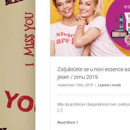
Zaljubićete se u novi essence asortiman 
2019
Lepota i moda
Zaljubićete se u novi essence a
jesen / zimu 2019
septembar 16th, 2019
|
Lepota i moda
Bilo da je blistav i besprekoran ten, svetl
[...]
Read More