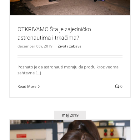
OTKRIVAMO Šta je zajedničko
astronautima i trkačima?
decembar 6th, 2019
|
Život i zabava
Poznato je da astronauti moraju da prođu kroz veoma
zahtevne [...]
Read More
0
maj 2019