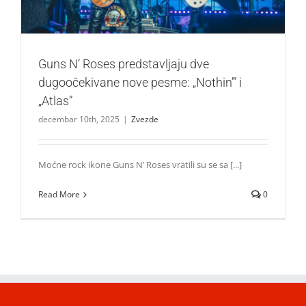
Guns N’ Roses predstavljaju dve
dugoočekivane nove pesme: „Nothin’” i
„Atlas”
decembar 10th, 2025
|
Zvezde
Moćne rock ikone Guns N’ Roses vratili su se sa [...]
Read More
0