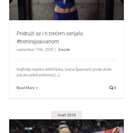
Pridruži se i ti trećem serijalu
#trenirajsaivanom
septembar 10th, 2020
|
Zvezde
Najbolja srpska atletičarka, Ivana Španović posle duže
pauze usled preloma [...]
Read More
0
mart 2019