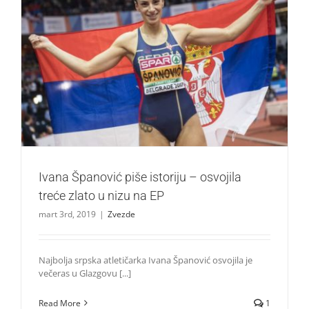
Ivana Španović piše istoriju – osvojila treće zlato u nizu na
EP
Zvezde
Ivana Španović piše istoriju – osvojila
treće zlato u nizu na EP
mart 3rd, 2019
|
Zvezde
Najbolja srpska atletičarka Ivana Španović osvojila je
večeras u Glazgovu [...]
Read More
1